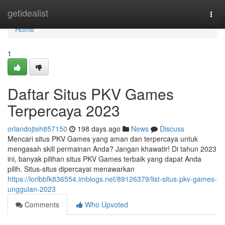
Home
getidealist
Togg
navi
Home
1
Daftar Situs PKV Games
Terpercaya 2023
orlandojteh857150
198 days ago
News
Discuss
Mencari situs PKV Games yang aman dan terpercaya untuk
mengasah skill permainan Anda? Jangan khawatir! Di tahun 2023
ini, banyak pilihan situs PKV Games terbaik yang dapat Anda
pilih. Situs-situs dipercayai menawarkan
https://loribbfk836554.imblogs.net/89126379/list-situs-pkv-games-
unggulan-2023
Comments
Who Upvoted