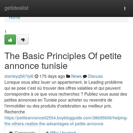
Home
getidealist
Togg
navi
Home
1
The Basic Principles Of petite
annonce tunisie
stanleyq567iyl6
175 days ago
News
Discuss
Lorsque vous allez louer un appartement, le Leading problème
qui se pose c’est où trouver des offres valables et qui peuvent
correspondre à ce que vous recherchez ? Publiez vous aussi des
petites annonces en Tunisie pour acheter ou revendre de
l'immobilier ou des produits d'celebration au meilleur prix.
Recherche
https://petiteannonce02554.boyblogguide.com/38695606/helping-
the-others-realize-the-advantages-of-petite-annonce
Comments
Who Upvoted