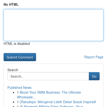
No HTML
HTML is disabled
Report Page
Search
Go
Published News
1
Boost Your SMM Business: The Ultimate
Wholesale...
1
{Ratudepo: Mengenal Lebih Dekat Sosok Inspiratif
1
AI-Powered Affiliate Sales Software : Your ...