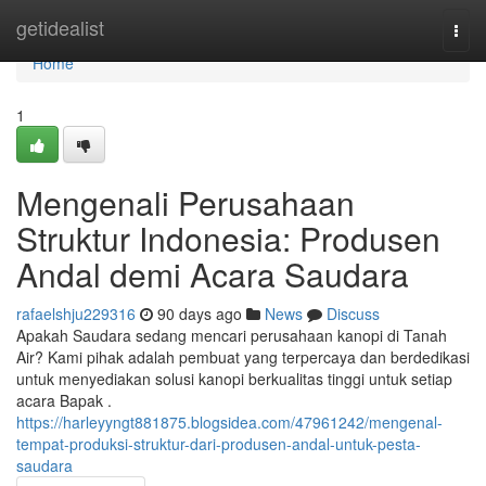
Home
getidealist
Togg
navi
Home
1
Mengenali Perusahaan
Struktur Indonesia: Produsen
Andal demi Acara Saudara
rafaelshju229316
90 days ago
News
Discuss
Apakah Saudara sedang mencari perusahaan kanopi di Tanah
Air? Kami pihak adalah pembuat yang terpercaya dan berdedikasi
untuk menyediakan solusi kanopi berkualitas tinggi untuk setiap
acara Bapak .
https://harleyyngt881875.blogsidea.com/47961242/mengenal-
tempat-produksi-struktur-dari-produsen-andal-untuk-pesta-
saudara