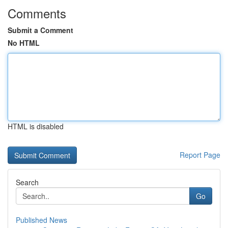
Comments
Submit a Comment
No HTML
HTML is disabled
Report Page
Search
Go
Published News