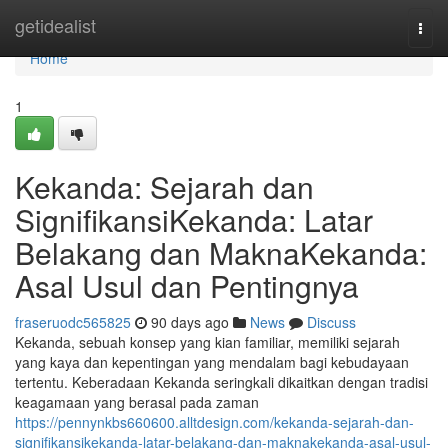
Home
getidealist
Togg
navi
Home
1
Kekanda: Sejarah dan
SignifikansiKekanda: Latar
Belakang dan MaknaKekanda:
Asal Usul dan Pentingnya
fraseruodc565825
90 days ago
News
Discuss
Kekanda, sebuah konsep yang kian familiar, memiliki sejarah
yang kaya dan kepentingan yang mendalam bagi kebudayaan
tertentu. Keberadaan Kekanda seringkali dikaitkan dengan tradisi
keagamaan yang berasal pada zaman
https://pennynkbs660600.alltdesign.com/kekanda-sejarah-dan-
signifikansikekanda-latar-belakang-dan-maknakekanda-asal-usul-