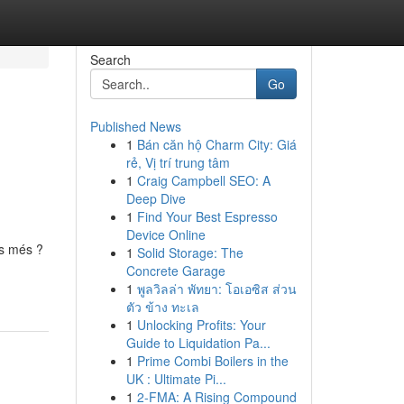
Search
Go
Published News
1
Bán căn hộ Charm City: Giá
rẻ, Vị trí trung tâm
1
Craig Campbell SEO: A
Deep Dive
1
Find Your Best Espresso
Device Online
es més ?
1
Solid Storage: The
Concrete Garage
1
พูลวิลล่า พัทยา: โอเอซิส ส่วน
ตัว ข้าง ทะเล
1
Unlocking Profits: Your
Guide to Liquidation Pa...
1
Prime Combi Boilers in the
UK : Ultimate Pi...
1
2-FMA: A Rising Compound