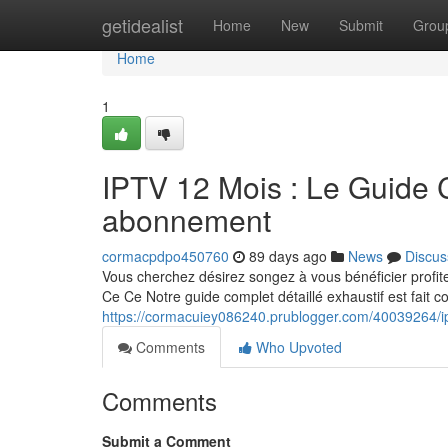
Home
getidealist
Home
New
Submit
Grou
Home
1
IPTV 12 Mois : Le Guide C
abonnement
cormacpdpo450760
89 days ago
News
Discus
Vous cherchez désirez songez à vous bénéficier profi
Ce Ce Notre guide complet détaillé exhaustif est fait 
https://cormacuiey086240.prublogger.com/40039264/ip
Comments
Who Upvoted
Comments
Submit a Comment