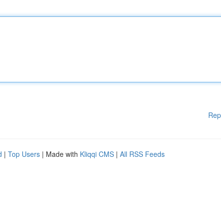
Rep
d
|
Top Users
| Made with
Kliqqi CMS
|
All RSS Feeds