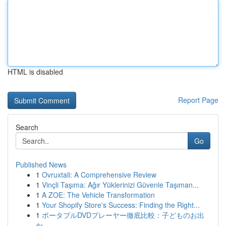
HTML is disabled
Report Page
Search
Go
Published News
1
Ovruxtali: A Comprehensive Review
1
Vinçli Taşıma: Ağır Yüklerinizi Güvenle Taşıman...
1
A ZOE: The Vehicle Transformation
1
Your Shopify Store's Success: Finding the Right...
1
ポータブルDVDプレーヤー徹底比較：子どものお出
か...