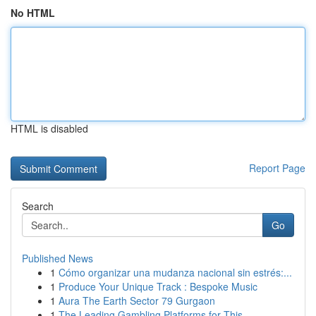
No HTML
HTML is disabled
Report Page
Search
Go
Published News
1
Cómo organizar una mudanza nacional sin estrés:...
1
Produce Your Unique Track : Bespoke Music
1
Aura The Earth Sector 79 Gurgaon
1
The Leading Gambling Platforms for This ...