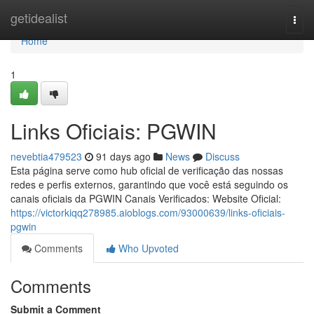
Home
getidealist
Togg
navi
Home
1
Links Oficiais: PGWIN
nevebtia479523
91 days ago
News
Discuss
Esta página serve como hub oficial de verificação das nossas
redes e perfis externos, garantindo que você está seguindo os
canais oficiais da PGWIN Canais Verificados: Website Oficial:
https://victorkiqq278985.aioblogs.com/93000639/links-oficiais-
pgwin
Comments
Who Upvoted
Comments
Submit a Comment