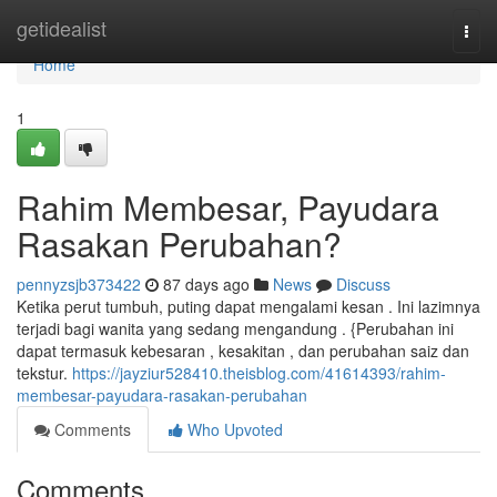
Home
getidealist
Togg
navi
Home
1
Rahim Membesar, Payudara
Rasakan Perubahan?
pennyzsjb373422
87 days ago
News
Discuss
Ketika perut tumbuh, puting dapat mengalami kesan . Ini lazimnya
terjadi bagi wanita yang sedang mengandung . {Perubahan ini
dapat termasuk kebesaran , kesakitan , dan perubahan saiz dan
tekstur.
https://jayziur528410.theisblog.com/41614393/rahim-
membesar-payudara-rasakan-perubahan
Comments
Who Upvoted
Comments