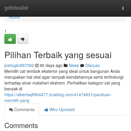
Home
getidealist
Togg
navi
Home
1
Pilihan Terbaik yang sesuai
joshogtc997392
90 days ago
News
Discuss
Memilih cat tembok eksterior yang ideal untuk bangunan Anda
merupakan hal vital agar tampak keindahannya serta terlindungi
terhadap sinar matahari ekstrem. Perhatikan kategori cat yang
banyak di
https://albertsqlf904477.izrablog.com/41474831/panduan-
memilih-yang
Comments
Who Upvoted
Comments