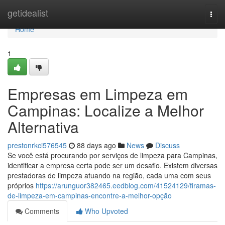
Home
getidealist
Togg
navi
Home
1
Empresas em Limpeza em
Campinas: Localize a Melhor
Alternativa
prestonrkci576545
88 days ago
News
Discuss
Se você está procurando por serviços de limpeza para Campinas,
identificar a empresa certa pode ser um desafio. Existem diversas
prestadoras de limpeza atuando na região, cada uma com seus
próprios
https://arunguor382465.eedblog.com/41524129/firamas-
de-limpeza-em-campinas-encontre-a-melhor-opção
Comments
Who Upvoted