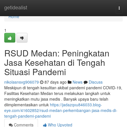
Home
getidealist
Togg
navi
Home
1
RSUD Medan: Peningkatan
Jasa Kesehatan di Tengah
Situasi Pandemi
nikolasnsvg906079
87 days ago
News
Discuss
Meskipun di tengah kesulitan akibat pandemi pandemi COVID-19,
Fasilitas Kesehatan Medan terus melakukan langkah untuk
meningkatkan mutu jasa medis . Banyak upaya baru telah
diimplementasikan untuk
https://jadazqxu846033.blog-
eye.com/41602852/rsud-medan-perkembangan-jasa-medis-di-
tengah-pandemi-pandemi
Comments
Who Upvoted