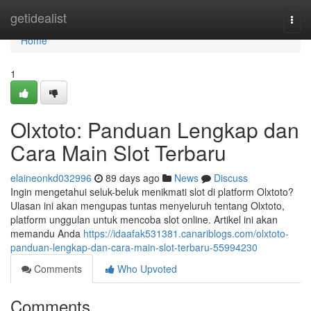
Home
getidealist
Togg
navi
Home
1
Olxtoto: Panduan Lengkap dan
Cara Main Slot Terbaru
elaineonkd032996
89 days ago
News
Discuss
Ingin mengetahui seluk-beluk menikmati slot di platform Olxtoto?
Ulasan ini akan mengupas tuntas menyeluruh tentang Olxtoto,
platform unggulan untuk mencoba slot online. Artikel ini akan
memandu Anda
https://idaafak531381.canariblogs.com/olxtoto-
panduan-lengkap-dan-cara-main-slot-terbaru-55994230
Comments
Who Upvoted
Comments