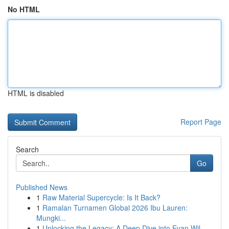
No HTML
HTML is disabled
Report Page
Search
Go
Published News
1
Raw Material Supercycle: Is It Back?
1
Ramalan Turnamen Global 2026 Ibu Lauren:
Mungki...
1
Unlocking the Legacy: A Deep Dive into Evan Wil...