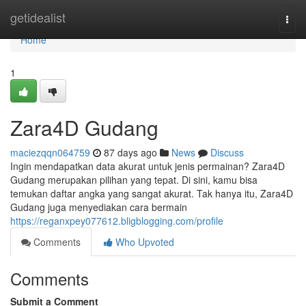
Home
getidealist
Togg
navi
Home
1
Zara4D Gudang
maciezqqn064759
87 days ago
News
Discuss
Ingin mendapatkan data akurat untuk jenis permainan? Zara4D
Gudang merupakan pilihan yang tepat. Di sini, kamu bisa
temukan daftar angka yang sangat akurat. Tak hanya itu, Zara4D
Gudang juga menyediakan cara bermain
https://reganxpey077612.bligblogging.com/profile
Comments
Who Upvoted
Comments
Submit a Comment