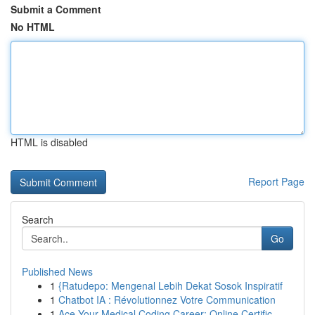
Submit a Comment
No HTML
HTML is disabled
Report Page
Search
Go
Published News
1
{Ratudepo: Mengenal Lebih Dekat Sosok Inspiratif
1
Chatbot IA : Révolutionnez Votre Communication
1
Ace Your Medical Coding Career: Online Certific...