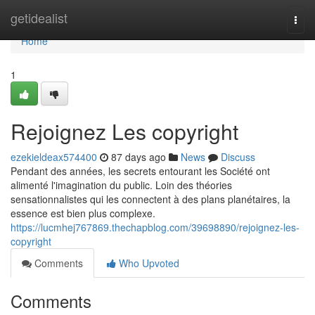
Home
getidealist
Togg
navi
Home
1
Rejoignez Les copyright
ezekieldeax574400
87 days ago
News
Discuss
Pendant des années, les secrets entourant les Société ont
alimenté l'imagination du public. Loin des théories
sensationnalistes qui les connectent à des plans planétaires, la
essence est bien plus complexe.
https://lucmhej767869.thechapblog.com/39698890/rejoignez-les-
copyright
Comments
Who Upvoted
Comments