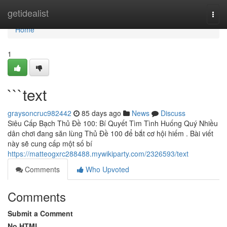
Home
getidealist
Togg
navi
Home
1
```text
graysoncruc982442
85 days ago
News
Discuss
Siêu Cấp Bạch Thủ Đề 100: Bí Quyết Tìm Tình Huống Quý Nhiều
dân chơi đang săn lùng Thủ Đề 100 để bắt cơ hội hiếm . Bài viết
này sẽ cung cấp một số bí
https://matteogxrc288488.mywikiparty.com/2326593/text
Comments
Who Upvoted
Comments
Submit a Comment
No HTML