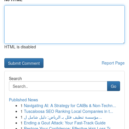
HTML is disabled
Report Page
Search
Go
Published News
1
Navigating AI: A Strategy for CAIBs & Non-Techn...
1
Tuscaloosa SEO Ranking Local Companies in t...
1
مؤسسة تنظيف فلل بـ الرياض: دليل شامل ل...
1
Ending a Gout Attack: Your Fast-Track Guide
1
Restore Your Confidence: Effective Hair Loss Tr...