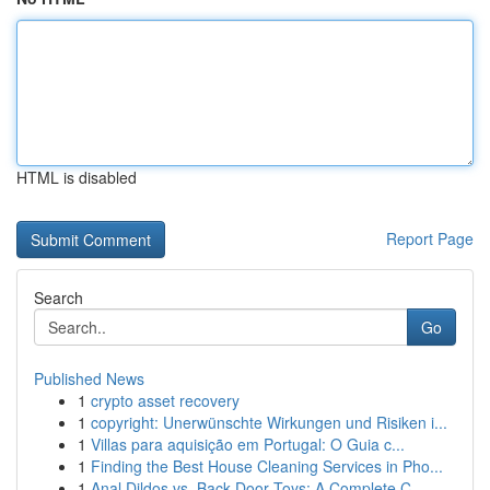
HTML is disabled
Report Page
Search
Go
Published News
1
crypto asset recovery
1
copyright: Unerwünschte Wirkungen und Risiken i...
1
Villas para aquisição em Portugal: O Guia c...
1
Finding the Best House Cleaning Services in Pho...
1
Anal Dildos vs. Back Door Toys: A Complete C...