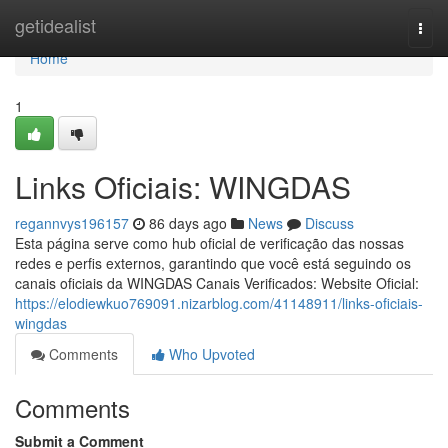
Home
getidealist
Togg
navi
Home
1
Links Oficiais: WINGDAS
regannvys196157
86 days ago
News
Discuss
Esta página serve como hub oficial de verificação das nossas
redes e perfis externos, garantindo que você está seguindo os
canais oficiais da WINGDAS Canais Verificados: Website Oficial:
https://elodiewkuo769091.nizarblog.com/41148911/links-oficiais-
wingdas
Comments
Who Upvoted
Comments
Submit a Comment