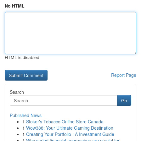
No HTML
HTML is disabled
Report Page
Search
Go
Published News
1
Stoker's Tobacco Online Store Canada
1
Wow388: Your Ultimate Gaming Destination
1
Creating Your Portfolio : A Investment Guide
1
Why varied financial approaches are crucial for...