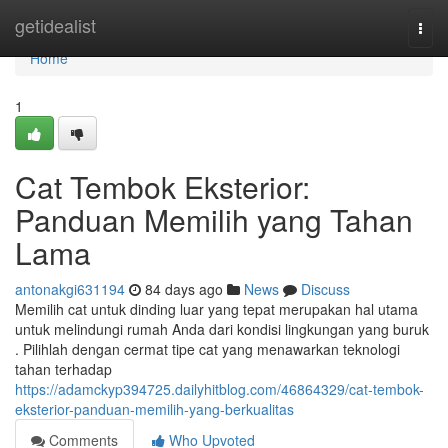
Home
getidealist
Togg
navi
Home
1
Cat Tembok Eksterior:
Panduan Memilih yang Tahan
Lama
antonakgi631194
84 days ago
News
Discuss
Memilih cat untuk dinding luar yang tepat merupakan hal utama
untuk melindungi rumah Anda dari kondisi lingkungan yang buruk
. Pilihlah dengan cermat tipe cat yang menawarkan teknologi
tahan terhadap
https://adamckyp394725.dailyhitblog.com/46864329/cat-tembok-
eksterior-panduan-memilih-yang-berkualitas
Comments
Who Upvoted