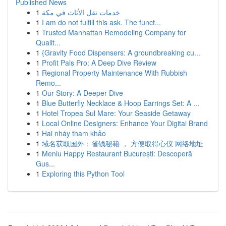
Published News
1
خدمات نقل الأثاث في مكة
1
I am do not fulfill this ask. The funct...
1
Trusted Manhattan Remodeling Company for
Qualit...
1
{Gravity Food Dispensers: A groundbreaking cu...
1
Profit Pals Pro: A Deep Dive Review
1
Regional Property Maintenance With Rubbish
Remo...
1
Our Story: A Deeper Dive
1
Blue Butterfly Necklace & Hoop Earrings Set: A ...
1
Hotel Tropea Sul Mare: Your Seaside Getaway
1
Local Online Designers: Enhance Your Digital Brand
1
Hai nháy tham khảo
1
域名获取国外：省钱秘籍 ， 方便取得心仪 网络地址
1
Meniu Happy Restaurant București: Descoperă
Gus...
1
Exploring this Python Tool