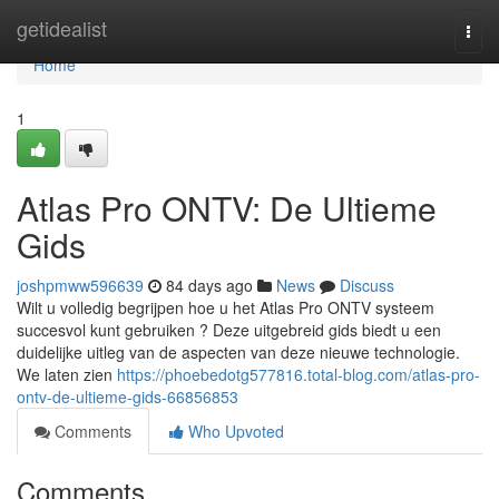
Home
getidealist
Togg
navi
Home
1
Atlas Pro ONTV: De Ultieme
Gids
joshpmww596639
84 days ago
News
Discuss
Wilt u volledig begrijpen hoe u het Atlas Pro ONTV systeem
succesvol kunt gebruiken ? Deze uitgebreid gids biedt u een
duidelijke uitleg van de aspecten van deze nieuwe technologie.
We laten zien
https://phoebedotg577816.total-blog.com/atlas-pro-
ontv-de-ultieme-gids-66856853
Comments
Who Upvoted
Comments