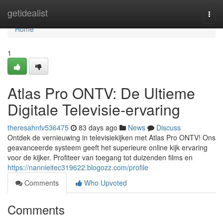
Home
getidealist
Togg
navi
Home
1
Atlas Pro ONTV: De Ultieme
Digitale Televisie-ervaring
theresahnfv536475
83 days ago
News
Discuss
Ontdek de vernieuwing in televisiekijken met Atlas Pro ONTV! Ons
geavanceerde systeem geeft het superieure online kijk ervaring
voor de kijker. Profiteer van toegang tot duizenden films en
https://nannieitec319622.blogozz.com/profile
Comments
Who Upvoted
Comments