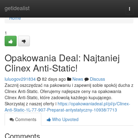
Home
getidealist
Togg
navi
Home
1
Opakowania Deal: Najtaniej
Clinex Anti-Static!
luluogov291834
82 days ago
News
Discuss
Zacznij oszczędzać na pakowaniu i zapewnij sobie spokój ducha z
Clinex Anti-Static. Oferujemy najlepsze ceny na opakowania
Clinex Anti-Static, które zadowolą każdego kupującego.
Skorzystaj z naszej oferty i
https://opakowaniadeal.pl/pl/p/Clinex-
Anti-Static-1L-77-907-Preparat-antystatyczny-10938/7713
Comments
Who Upvoted
Comments