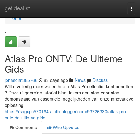
Home
getidealist
Togg
navi
Home
1
Atlas Pro ONTV: De Ultieme
Gids
jonasdiat385766
83 days ago
News
Discuss
Wilt u volledig meer weten hoe u Atlas Pro effectief kunt benutten
? Deze uitgebreide tutorial biedt lezers een stap-voor-stap
demonstratie van essentiële mogelijkheden van onze innovatieve
oplossing
https://rsagxpc570164.affiliatblogger.com/93726330/atlas-pro-
ontv-de-ultieme-gids
Comments
Who Upvoted