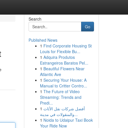
Search
Go
Published News
1
Find Corporate Housing St
t
Louis for Flexible Bu...
1
Adquira Produtos
Estrangeiros Baratos Pel...
1
Beautiful Flowers Near
e
Atlantic Ave
1
Securing Your House: A
Manual to Critter Contro...
1
The Future of Video
Streaming: Trends and
Predi...
1
أفضل شركات نقل الأثاث
والمنقولات في مدينة...
1
Noida to Udaipur Taxi Book
Your Ride Now