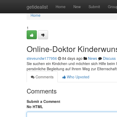
Home
getidealist
Home
New
Submit
Grou
Home
1
Online-Doktor Kinderwun
steveundw177956
84 days ago
News
Discuss
Sie suchen ein Kindchen und möchten sich Hilfe beim 
persönliche Begleitung auf Ihrem Weg zur Elternschaft
Comments
Who Upvoted
Comments
Submit a Comment
No HTML