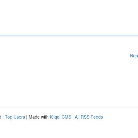
Rep
d
|
Top Users
| Made with
Kliqqi CMS
|
All RSS Feeds