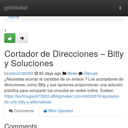
Home
getidealist
Togg
navi
Home
1
Cortador de Direcciones – Bitly
y Soluciones
keziainzi180292
82 days ago
News
Discuss
¿Necesitas acortar la cantidad de un enlace ? Los acortadores de
direcciones, como Bitly y sus opciones proporcionan una solución
práctica para compartir tus vínculos en redes online. Existen
https://karimugau973922.idblogmaker.com/40022876/ajustador-
de-urls-bitly-y-alternativas
Comments
Who Upvoted
Comments