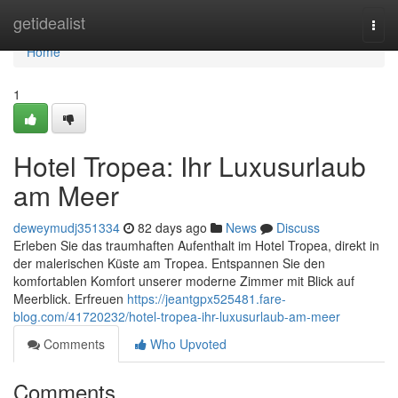
Home
getidealist
Togg
navi
Home
1
Hotel Tropea: Ihr Luxusurlaub
am Meer
deweymudj351334
82 days ago
News
Discuss
Erleben Sie das traumhaften Aufenthalt im Hotel Tropea, direkt in
der malerischen Küste am Tropea. Entspannen Sie den
komfortablen Komfort unserer moderne Zimmer mit Blick auf
Meerblick. Erfreuen
https://jeantgpx525481.fare-
blog.com/41720232/hotel-tropea-ihr-luxusurlaub-am-meer
Comments
Who Upvoted
Comments