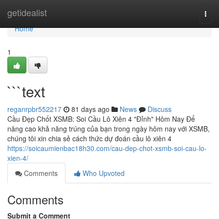
Home
getidealist
Togg
navi
Home
1
```text
reganrpbr552217
81 days ago
News
Discuss
Cầu Đẹp Chốt XSMB: Soi Cầu Lô Xiên 4 "Đỉnh" Hôm Nay Để
nâng cao khả năng trúng của bạn trong ngày hôm nay với XSMB,
chúng tôi xin chia sẻ cách thức dự đoán cầu lô xiên 4
https://soicaumienbac18h30.com/cau-dep-chot-xsmb-soi-cau-lo-
xien-4/
Comments
Who Upvoted
Comments
Submit a Comment