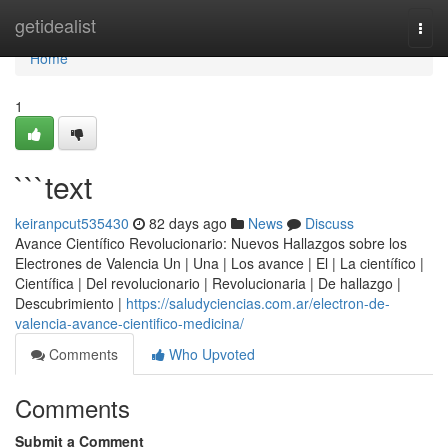
Home
getidealist
Togg
navi
Home
1
```text
keiranpcut535430
82 days ago
News
Discuss
Avance Científico Revolucionario: Nuevos Hallazgos sobre los
Electrones de Valencia Un | Una | Los avance | El | La científico |
Científica | Del revolucionario | Revolucionaria | De hallazgo |
Descubrimiento |
https://saludyciencias.com.ar/electron-de-
valencia-avance-cientifico-medicina/
Comments
Who Upvoted
Comments
Submit a Comment