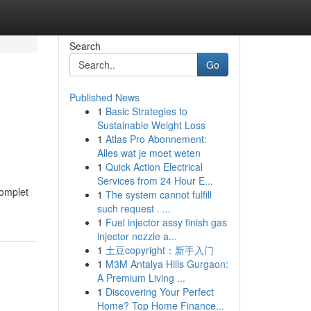
Search
Go
Published News
1
Basic Strategies to
Sustainable Weight Loss
1
Atlas Pro Abonnement:
Alles wat je moet weten
1
Quick Action Electrical
Services from 24 Hour E...
complet
1
The system cannot fulfill
such request . ...
1
Fuel injector assy finish gas
injector nozzle a...
1
土豆copyright：新手入门
1
M3M Antalya Hills Gurgaon:
A Premium Living ...
1
Discovering Your Perfect
Home? Top Home Finance...