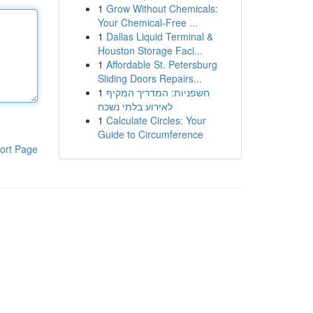
1
Grow Without Chemicals:
Your Chemical-Free ...
1
Dallas Liquid Terminal &
Houston Storage Faci...
1
Affordable St. Petersburg
Sliding Doors Repairs...
1
חשפניות: המדריך המקיף
לאירוע בלתי נשכח
1
Calculate Circles: Your
Guide to Circumference
ort Page