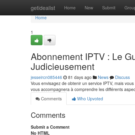
Home
getidealist
Home
New
Submit
Grou
Home
1
Abonnement IPTV : Le Gui
Judicieusement
jesseircn085446
81 days ago
News
Discuss
Vous envisagez de obtenir un service IPTV, mais vous 
vous accompagnera à comprendre les différents aspec
Comments
Who Upvoted
Comments
Submit a Comment
No HTML