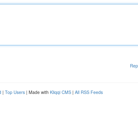
Rep
d
|
Top Users
| Made with
Kliqqi CMS
|
All RSS Feeds