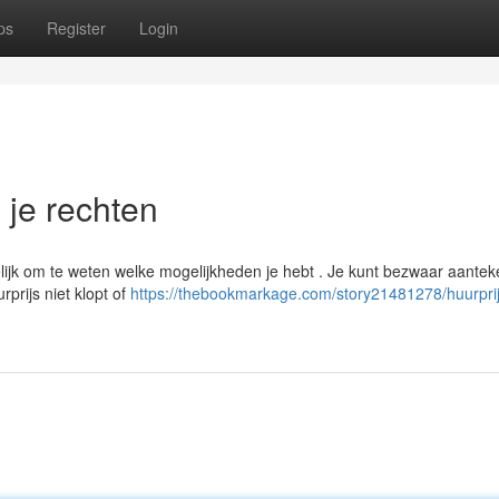
ps
Register
Login
n je rechten
ijk om te weten welke mogelijkheden je hebt . Je kunt bezwaar aantek
prijs niet klopt of
https://thebookmarkage.com/story21481278/huurprij