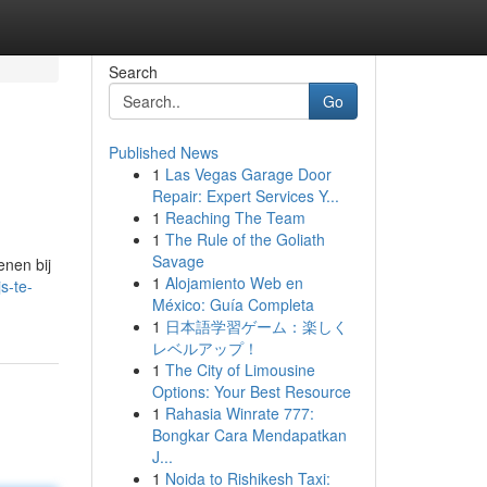
Search
Go
Published News
1
Las Vegas Garage Door
Repair: Expert Services Y...
1
Reaching The Team
1
The Rule of the Goliath
Savage
enen bij
1
Alojamiento Web en
s-te-
México: Guía Completa
1
日本語学習ゲーム：楽しく
レベルアップ！
1
The City of Limousine
Options: Your Best Resource
1
Rahasia Winrate 777:
Bongkar Cara Mendapatkan
J...
1
Noida to Rishikesh Taxi: