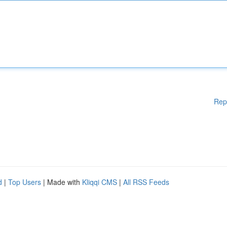
Rep
d
|
Top Users
| Made with
Kliqqi CMS
|
All RSS Feeds