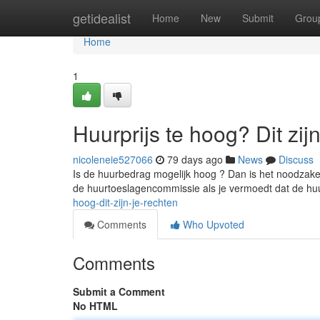
Home
getidealist
Home
New
Submit
Grou
Home
1
Huurprijs te hoog? Dit zij
nicoleneie527066
79 days ago
News
Discuss
Is de huurbedrag mogelijk hoog ? Dan is het noodzakel
de huurtoeslagencommissie als je vermoedt dat de huur
hoog-dit-zijn-je-rechten
Comments
Who Upvoted
Comments
Submit a Comment
No HTML