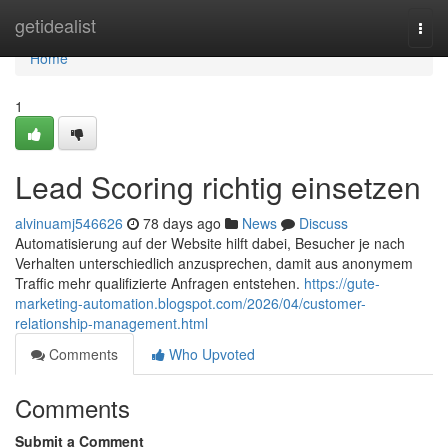
Home
getidealist
Togg
navi
Home
1
Lead Scoring richtig einsetzen
alvinuamj546626
78 days ago
News
Discuss
Automatisierung auf der Website hilft dabei, Besucher je nach
Verhalten unterschiedlich anzusprechen, damit aus anonymem
Traffic mehr qualifizierte Anfragen entstehen.
https://gute-
marketing-automation.blogspot.com/2026/04/customer-
relationship-management.html
Comments
Who Upvoted
Comments
Submit a Comment