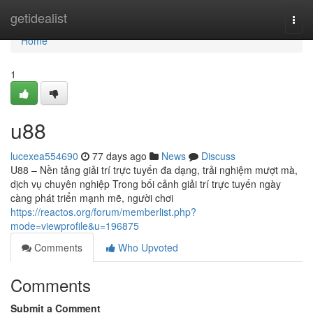
Home
getidealist
Togg
navi
Home
1
u88
lucexea554690
77 days ago
News
Discuss
U88 – Nền tảng giải trí trực tuyến đa dạng, trải nghiệm mượt mà,
dịch vụ chuyên nghiệp Trong bối cảnh giải trí trực tuyến ngày
càng phát triển mạnh mẽ, người chơi
https://reactos.org/forum/memberlist.php?
mode=viewprofile&u=196875
Comments
Who Upvoted
Comments
Submit a Comment