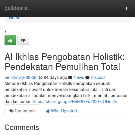
Home
getidealist
Togg
navi
Home
1
Al Ikhlas Pengobatan Holistik:
Pendekatan Pemulihan Total
pennyqvrj688890
64 days ago
News
Discuss
Metode {Ikhlas Pengobatan Holistik merupakan sebuah
pendekatan inovatif untuk meraih kesehatan total . Inti dari
pendekatan ini adalah menyeimbangkan fisik , mental , perasaan
dan keimanan
https://share.google/B4M8vEu202FeONm7e
Comments
Who Upvoted
Comments