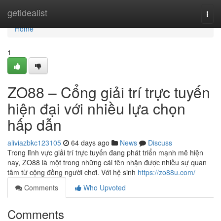
Home
getidealist
Togg
navi
Home
1
ZO88 – Cổng giải trí trực tuyến
hiện đại với nhiều lựa chọn
hấp dẫn
aliviazbkc123105
64 days ago
News
Discuss
Trong lĩnh vực giải trí trực tuyến đang phát triển mạnh mẽ hiện
nay, ZO88 là một trong những cái tên nhận được nhiều sự quan
tâm từ cộng đồng người chơi. Với hệ sinh
https://zo88u.com/
Comments
Who Upvoted
Comments