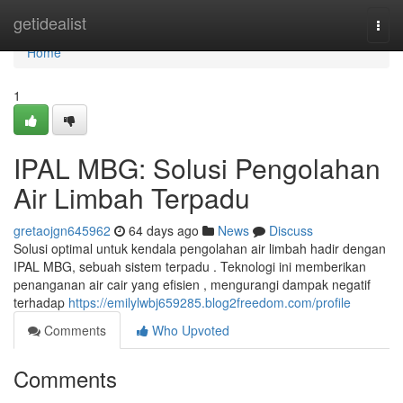
Home
getidealist
Togg
navi
Home
1
IPAL MBG: Solusi Pengolahan
Air Limbah Terpadu
gretaojgn645962
64 days ago
News
Discuss
Solusi optimal untuk kendala pengolahan air limbah hadir dengan
IPAL MBG, sebuah sistem terpadu . Teknologi ini memberikan
penanganan air cair yang efisien , mengurangi dampak negatif
terhadap
https://emilylwbj659285.blog2freedom.com/profile
Comments
Who Upvoted
Comments