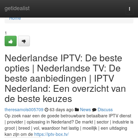
Home
getidealist
Togg
navi
Home
1
Nederlandse IPTV: De beste
opties | Nederlandse TV: De
beste aanbiedingen | IPTV
Nederland: Een overzicht van
de beste keuzes
theresamols005709
63 days ago
News
Discuss
Op zoek naar een de goede betrouwbare betaalbare IPTV dienst
| provider | oplossing in Nederland? De markt | sector | industrie is
groot | breed | vol, waardoor het lastig | moeilijk | een uitdaging
kan zijn om de
https://iptv-box.tv/