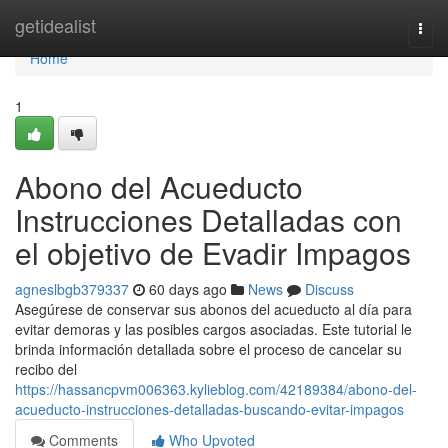
Home
getidealist
Togg
navi
Home
1
Abono del Acueducto
Instrucciones Detalladas con
el objetivo de Evadir Impagos
agneslbgb379337
60 days ago
News
Discuss
Asegúrese de conservar sus abonos del acueducto al día para
evitar demoras y las posibles cargos asociadas. Este tutorial le
brinda información detallada sobre el proceso de cancelar su
recibo del
https://hassancpvm006363.kylieblog.com/42189384/abono-del-
acueducto-instrucciones-detalladas-buscando-evitar-impagos
Comments
Who Upvoted