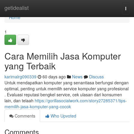
Home
getidealist
Togg
navi
Home
1
Cara Memilih Jasa Komputer
yang Terbaik
karimalrg090339
60 days ago
News
Discuss
Untuk mendapatkan komputer yang senantiasa berfungsi dengan
optimal, penting untuk memilih service komputer yang profesional
. Evaluasi reputasi bengkel service, cek ulasan dari konsumen
lain, dan telaah
https://gorillasocialwork.com/story27285371/tips-
memilih-jasa-komputer-yang-cocok
Comments
Who Upvoted
Comments