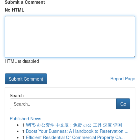
Submit a Comment
No HTML
HTML is disabled
Report Page
Search
Go
Published News
1
WPS 办公套件 中文版：免费 办公 工具 深度 评测
1
Boost Your Business: A Handbook to Reservation ...
1
Efficient Residential Or Commercial Property Ca...