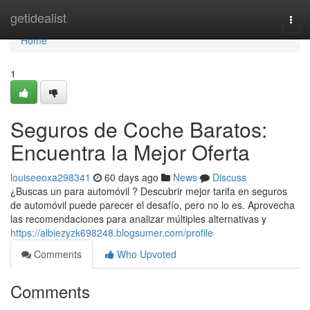
Home
getidealist
Togg
navi
Home
1
Seguros de Coche Baratos:
Encuentra la Mejor Oferta
louiseeoxa298341
60 days ago
News
Discuss
¿Buscas un para automóvil ? Descubrir mejor tarifa en seguros
de automóvil puede parecer el desafío, pero no lo es. Aprovecha
las recomendaciones para analizar múltiples alternativas y
https://albiezyzk698248.blogsumer.com/profile
Comments
Who Upvoted
Comments