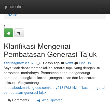
Home
getidealist
Togg
navi
Home
1
Klarifikasi Mengenai
Pembatasan Generasi Tajuk
sabrinagmdz311978
61 days ago
News
Discuss
Saya tidak dapat membekalkan senarai topik yang dengan isu
berpotensi merbahaya. Permintaan anda mengandungi
perkataan mungkin dikaitkan jaringan insan dan kekasaran
seksual. Menyumbang
https://bookmarkingfeed.com/story21347981/klarifikasi-mengenai-
pembatasan-generasi-tajuk
Comments
Who Upvoted