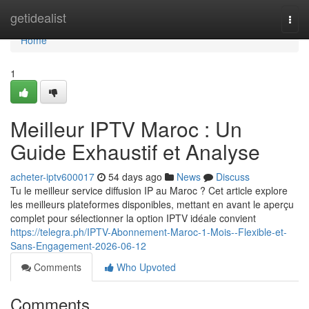
Home
getidealist
Togg
navi
Home
1
Meilleur IPTV Maroc : Un
Guide Exhaustif et Analyse
acheter-iptv600017
54 days ago
News
Discuss
Tu le meilleur service diffusion IP au Maroc ? Cet article explore
les meilleurs plateformes disponibles, mettant en avant le aperçu
complet pour sélectionner la option IPTV idéale convient
https://telegra.ph/IPTV-Abonnement-Maroc-1-Mois--Flexible-et-
Sans-Engagement-2026-06-12
Comments
Who Upvoted
Comments