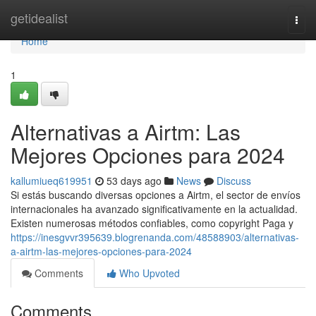
Home
getidealist
Togg
navi
Home
1
Alternativas a Airtm: Las
Mejores Opciones para 2024
kallumiueq619951
53 days ago
News
Discuss
Si estás buscando diversas opciones a Airtm, el sector de envíos
internacionales ha avanzado significativamente en la actualidad.
Existen numerosas métodos confiables, como copyright Paga y
https://inesgvvr395639.blogrenanda.com/48588903/alternativas-
a-airtm-las-mejores-opciones-para-2024
Comments
Who Upvoted
Comments