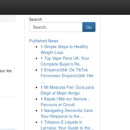
Search
Go
Published News
1
Simple Steps to Healthy
Weight Loss
1
Top Vape Pens UK: Your
Complete Buyer's Re...
1
Emperor268: De TikTok
sur les
Fenomeen Emperor268: Het
...
1
Mi Mascota Fiel: Guía para
Elegir al Mejor Amigo
1
Kayak l'Alle sur Semois :
Parcours et Circuit
1
Navigating Dementia Care:
Your Resource to the ...
1
Tobacco E-Liquids in
Larnaca: Your Guide to the...