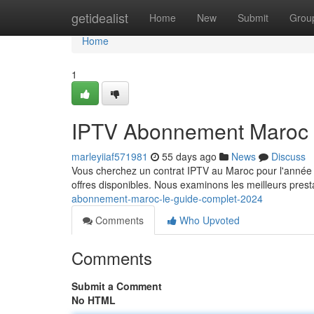
Home
getidealist
Home
New
Submit
Grou
Home
1
IPTV Abonnement Maroc 
marleyiiaf571981
55 days ago
News
Discuss
Vous cherchez un contrat IPTV au Maroc pour l'année 
offres disponibles. Nous examinons les meilleurs pres
abonnement-maroc-le-guide-complet-2024
Comments
Who Upvoted
Comments
Submit a Comment
No HTML