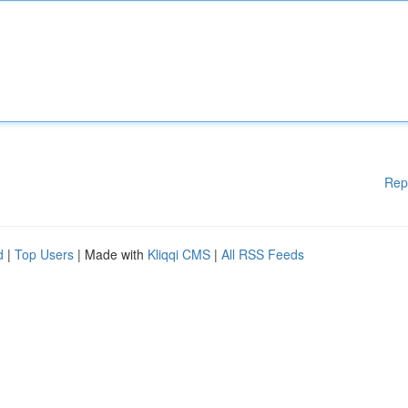
Rep
d
|
Top Users
| Made with
Kliqqi CMS
|
All RSS Feeds