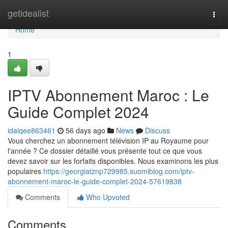
Home
getidealist
Togg
navi
Home
1
IPTV Abonnement Maroc : Le
Guide Complet 2024
idaiqee863461
56 days ago
News
Discuss
Vous cherchez un abonnement télévision IP au Royaume pour
l'année ? Ce dossier détaillé vous présente tout ce que vous
devez savoir sur les forfaits disponibles. Nous examinons les plus
populaires
https://georgiatznp729985.suomiblog.com/iptv-
abonnement-maroc-le-guide-complet-2024-57619838
Comments
Who Upvoted
Comments