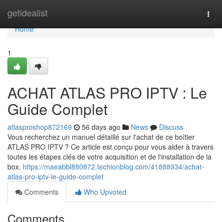
Home
getidealist
Togg
navi
Home
1
ACHAT ATLAS PRO IPTV : Le
Guide Complet
atlasproshop872169
56 days ago
News
Discuss
Vous recherchez un manuel détaillé sur l'achat de ce boîtier
ATLAS PRO IPTV ? Ce article est conçu pour vous aider à travers
toutes les étapes clés de votre acquisition et de l'installation de la
box.
https://maeabbl880872.techionblog.com/41888934/achat-
atlas-pro-iptv-le-guide-complet
Comments
Who Upvoted
Comments