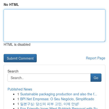
No HTML
HTML is disabled
Report Page
Search
Go
Published News
1
Sustainable packaging production and also the f...
1
BPI Net Empresas: O Seu Negócio, Simplificado
1
일본구심: 당신의 피부 고민, 이제 안녕!
1
Eco Friendly Inner West Rubbish Removal with Su...