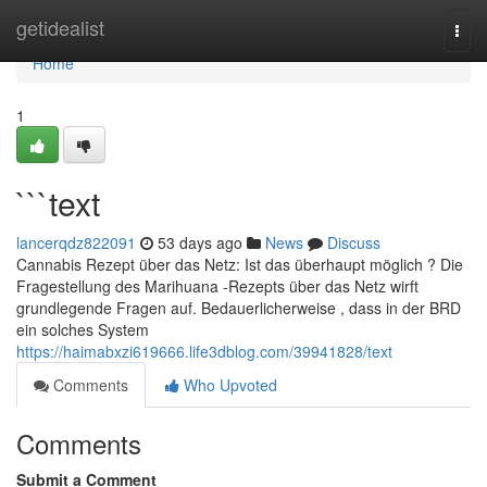
Home
getidealist
Togg
navi
Home
1
```text
lancerqdz822091
53 days ago
News
Discuss
Cannabis Rezept über das Netz: Ist das überhaupt möglich ? Die
Fragestellung des Marihuana -Rezepts über das Netz wirft
grundlegende Fragen auf. Bedauerlicherweise , dass in der BRD
ein solches System
https://haimabxzi619666.life3dblog.com/39941828/text
Comments
Who Upvoted
Comments
Submit a Comment