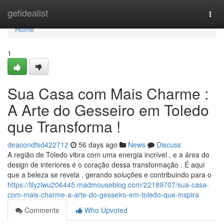
Home
getidealist
Togg
navi
Home
1
Sua Casa com Mais Charme :
A Arte do Gesseiro em Toledo
que Transforma !
deacondfsd422712
56 days ago
News
Discuss
A região de Toledo vibra com uma energia incrível , e a área do
design de interiores é o coração dessa transformação . É aqui
que a beleza se revela , gerando soluções e contribuindo para o
https://lilyzlwu206445.madmouseblog.com/22189707/sua-casa-
com-mais-charme-a-arte-do-gesseiro-em-toledo-que-inspira
Comments
Who Upvoted