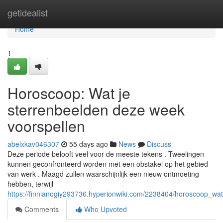
Home
getidealist
Home
1
Horoscoop: Wat je
sterrenbeelden deze week
voorspellen
abelxkav046307
55 days ago
News
Discuss
Deze periode belooft veel voor de meeste tekens . Tweelingen
kunnen geconfronteerd worden met een obstakel op het gebied
van werk . Maagd zullen waarschijnlijk een nieuw ontmoeting
hebben, terwijl
https://finnianogiy293736.hyperionwiki.com/2238404/horoscoop_w
Comments
Who Upvoted