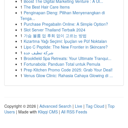
1
Boost The Digital Marketing Venture : A Ul...
1
The Best Hair Care Items
1
Penginapan Dieng: Pilihan Menyenangkan di
Tenga...
1
Purchase Pregabalin Online: A Simple Option?
1
Slot Server Thailand Terbaik 2024
1
가슴 볼륨 업 후회 없이 고르는 방법
1
Kızartma Yağı Seçimi: İpuçları ve Püf Noktaları
1
Lipo C Peptide: The New Frontier in Skincare?
1
شركة تنظيف جدة
1
Brookfield Spa Retreats: Your Ultimate Tranqui...
1
Fortunabola: Panduan Total untuk Pemula
1
Prep Kitchen Promo Code 2025: Grab Your Deal!
1
Venus Glow Clinic: Rahasia Cahaya Glowing di ...
Copyright © 2026 |
Advanced Search
|
Live
|
Tag Cloud
|
Top
Users
| Made with
Kliqqi CMS
|
All RSS Feeds