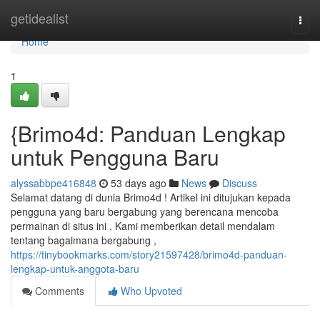
Home
getidealist
Togg
navi
Home
1
{Brimo4d: Panduan Lengkap
untuk Pengguna Baru
alyssabbpe416848
53 days ago
News
Discuss
Selamat datang di dunia Brimo4d ! Artikel ini ditujukan kepada
pengguna yang baru bergabung yang berencana mencoba
permainan di situs ini . Kami memberikan detail mendalam
tentang bagaimana bergabung ,
https://tinybookmarks.com/story21597428/brimo4d-panduan-
lengkap-untuk-anggota-baru
Comments
Who Upvoted